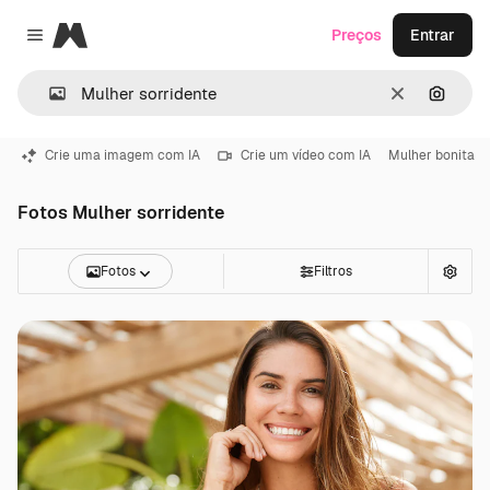
Magnific
Preços
Entrar
Close menu
Limpar
Pesqui
Crie uma imagem com IA
Crie um vídeo com IA
Mulher bonita
Fotos Mulher sorridente
Fotos
Filtros