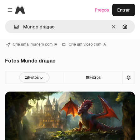
Magnific
Preços
Entrar
Close menu
Limpar
Pesqui
Crie uma imagem com IA
Crie um vídeo com IA
Fotos Mundo dragao
Fotos
Filtros