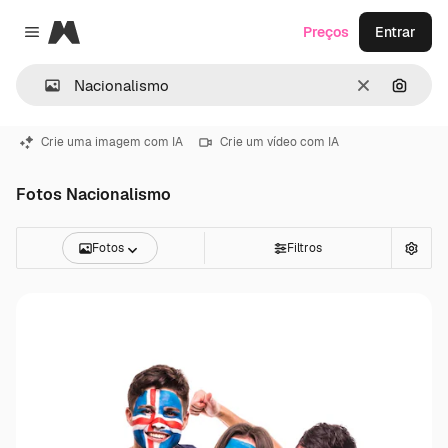
Magnific
Preços
Entrar
Close menu
Limpar
Pesqui
Crie uma imagem com IA
Crie um vídeo com IA
Fotos Nacionalismo
Fotos
Filtros