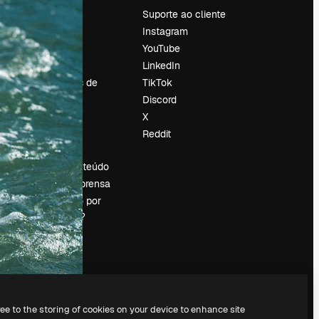
Preços
Suporte ao cliente
Sobre nós
Instagram
Reviews
YouTube
Emprego
LinkedIn
Tendências de
TikTok
pesquisa
Discord
Blog
X
Eventos
Reddit
es
Slidesgo
Vender conteúdo
Sala de imprensa
Procurando por
magnific.ai?
ree to the storing of cookies on your device to enhance site