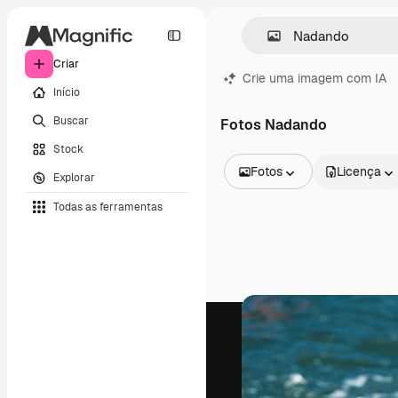
Criar
Crie uma imagem com IA
Início
Buscar
Fotos Nadando
Stock
Fotos
Licença
Explorar
Todas as imagens
Todas as ferramentas
Vetores
Ilustrações
Fotos
PSD
Modelos
Mockups
Vídeos
Clipes de vídeo
Animações
Modelos de vídeos
Ícones
Modelos 3D
Fontes