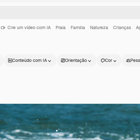
Crie um vídeo com IA
Praia
Familia
Natureza
Crianças
A
Conteúdo com IA
Orientação
Cor
Pess
Produtos
Começar