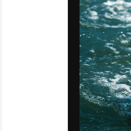
A plataforma cr
seu melhor trab
assinantes entr
agências e estú
Português
Copyright © 2010