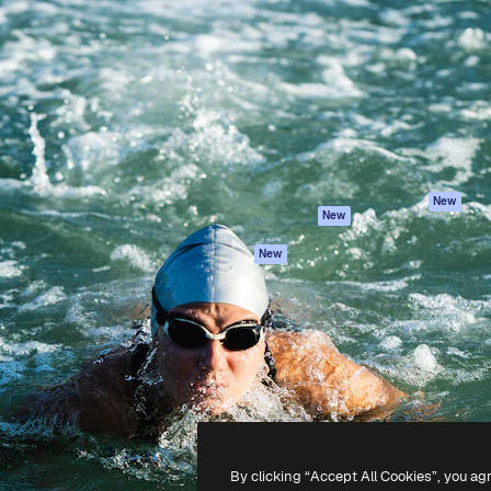
iativa para você direcionar
Spaces
Academy
alho. Mais de 1 milhão de
Assistente de IA
Documentação
e criativos, empresas,
Gerador de
Atendimento
dios.
imagens
Termos e
Gerador de vídeos
condições
Texto para voz
Política de
privacidade
Conteúdo de stock
Originais
MCP para
New
New
Claude/ChatGPT
Política de cooki
Agentes
Central de
New
confiabilidade
API
Afiliados
App móvel
Empresas
Todas as
ferramentas
-
2026
Freepik Company S.L.U.
Todos os direitos reservados
.
By clicking “Accept All Cookies”, you ag