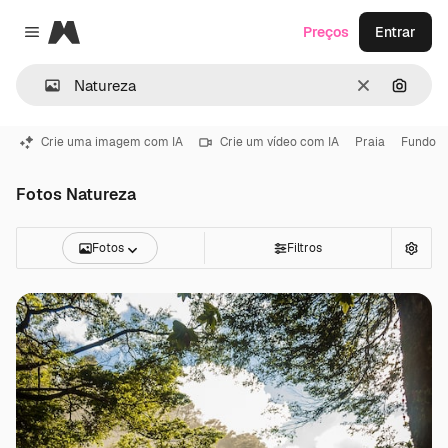
Magnific
Preços
Entrar
Close menu
Limpar
Pesqui
Crie uma imagem com IA
Crie um vídeo com IA
Praia
Fundo
Fotos Natureza
Fotos
Filtros