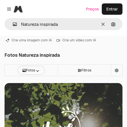
Magnific
Preços
Entrar
Close menu
Limpar
Pesqui
Crie uma imagem com IA
Crie um vídeo com IA
Fotos Natureza inspirada
Fotos
Filtros