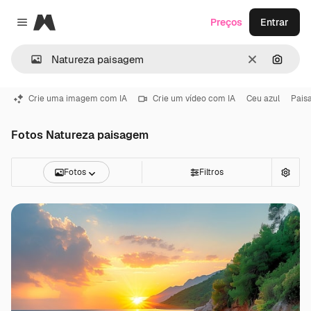
Magnific
Preços
Entrar
Close menu
Limpar
Pesqui
Crie uma imagem com IA
Crie um vídeo com IA
Ceu azul
Pais
Fotos Natureza paisagem
Fotos
Filtros