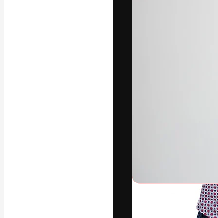
A plataforma cr
seu melhor trab
assinantes entr
agências e estú
Português
Copyright © 2010