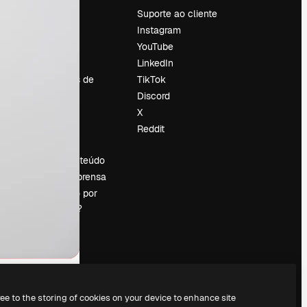
Preços
Suporte ao cliente
Sobre nós
Instagram
Reviews
YouTube
Emprego
LinkedIn
Tendências de
TikTok
pesquisa
Discord
Blog
X
Eventos
Reddit
es
Slidesgo
Vender conteúdo
Sala de imprensa
Procurando por
magnific.ai?
ree to the storing of cookies on your device to enhance site