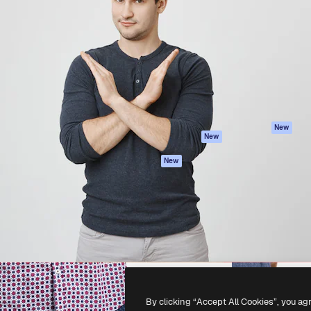
iativa para você direcionar
Spaces
Academy
alho. Mais de 1 milhão de
Assistente de IA
Documentação
e criativos, empresas,
Gerador de
Atendimento
dios.
imagens
Termos e
Gerador de vídeos
condições
Texto para voz
Política de
privacidade
Conteúdo de stock
Originais
MCP para
New
New
Claude/ChatGPT
Política de cooki
Agentes
Central de
New
confiabilidade
API
Afiliados
App móvel
Empresas
Todas as
ferramentas
-
2026
Freepik Company S.L.U.
Todos os direitos reservados
.
By clicking “Accept All Cookies”, you ag