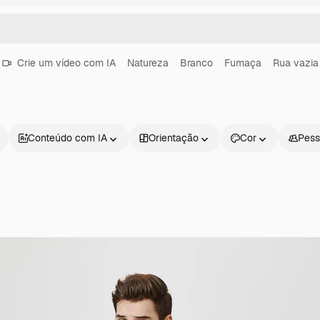
Crie um vídeo com IA
Natureza
Branco
Fumaça
Rua vazia
Conteúdo com IA
Orientação
Cor
Pess
Produtos
Começar