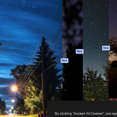
iativa para você direcionar
Spaces
Academy
alho. Mais de 1 milhão de
Assistente de IA
Documentação
e criativos, empresas,
Gerador de
Atendimento
dios.
imagens
Termos e
Gerador de vídeos
condições
Texto para voz
Política de
privacidade
Conteúdo de stock
Originais
MCP para
New
New
Claude/ChatGPT
Política de cooki
Agentes
Central de
New
confiabilidade
API
Afiliados
App móvel
Empresas
Todas as
ferramentas
-
2026
Freepik Company S.L.U.
Todos os direitos reservados
.
By clicking “Accept All Cookies”, you ag