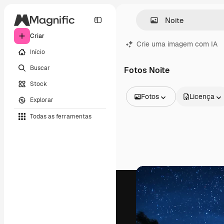
Criar
Crie uma imagem com IA
Início
Buscar
Fotos Noite
Stock
Fotos
Licença
Explorar
Todas as imagens
Todas as ferramentas
Vetores
Ilustrações
Fotos
PSD
Modelos
Mockups
Vídeos
Clipes de vídeo
Animações
Modelos de vídeos
Ícones
Modelos 3D
Fontes