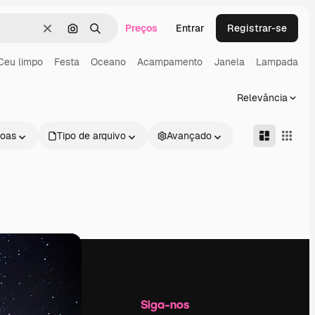
Preços
Entrar
Registrar-se
Limpar
Pesquisar por imagem
Buscar
Ceu limpo
Festa
Oceano
Acampamento
Janela
Lampada
Relevância
oas
Tipo de arquivo
Avançado
Empresa
Siga-nos