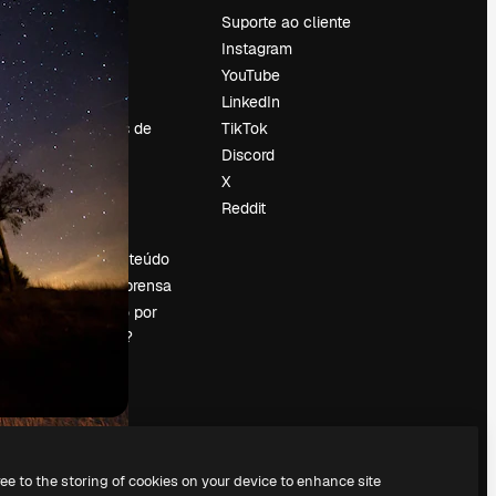
Preços
Suporte ao cliente
Sobre nós
Instagram
Reviews
YouTube
Emprego
LinkedIn
Tendências de
TikTok
pesquisa
Discord
Blog
X
Eventos
Reddit
es
Slidesgo
Vender conteúdo
Sala de imprensa
Procurando por
magnific.ai?
ree to the storing of cookies on your device to enhance site