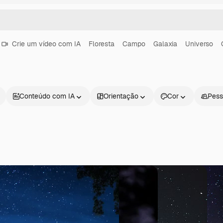
Crie um vídeo com IA
Floresta
Campo
Galaxia
Universo
Conteúdo com IA
Orientação
Cor
Pess
Produtos
Começar