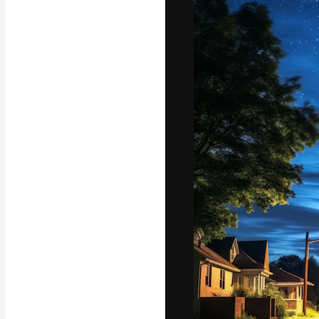
A plataforma cr
seu melhor trab
assinantes entr
agências e estú
Português
Copyright © 2010