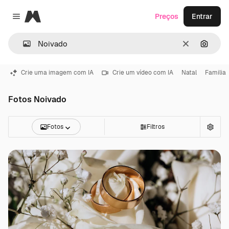
Magnific
Preços
Entrar
Close menu
Limpar
Pesqui
Crie uma imagem com IA
Crie um vídeo com IA
Natal
Familia
Fotos Noivado
Fotos
Filtros