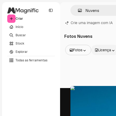
Criar
Crie uma imagem com IA
Início
Buscar
Fotos Nuvens
Stock
Fotos
Licença
Explorar
Todas as imagens
Todas as ferramentas
Vetores
Ilustrações
Fotos
PSD
Modelos
Mockups
Vídeos
Clipes de vídeo
Animações
Modelos de vídeos
Ícones
Modelos 3D
Fontes