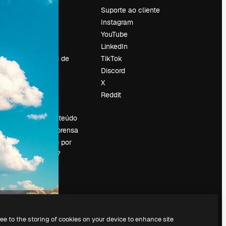
Preços
Suporte ao cliente
Sobre nós
Instagram
Reviews
YouTube
Emprego
LinkedIn
Tendências de
TikTok
pesquisa
Discord
Blog
X
Eventos
Reddit
es
Slidesgo
Vender conteúdo
Sala de imprensa
Procurando por
magnific.ai?
ree to the storing of cookies on your device to enhance site