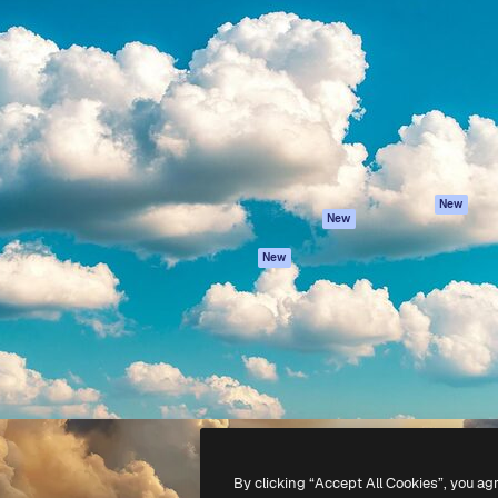
iativa para você direcionar
Spaces
Academy
alho. Mais de 1 milhão de
Assistente de IA
Documentação
e criativos, empresas,
Gerador de
Atendimento
dios.
imagens
Termos e
Gerador de vídeos
condições
Texto para voz
Política de
privacidade
Conteúdo de stock
Originais
MCP para
New
New
Claude/ChatGPT
Política de cooki
Agentes
Central de
New
confiabilidade
API
Afiliados
App móvel
Empresas
Todas as
ferramentas
-
2026
Freepik Company S.L.U.
Todos os direitos reservados
.
By clicking “Accept All Cookies”, you ag