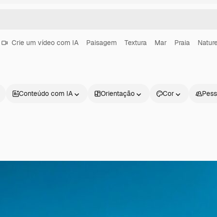
Crie um vídeo com IA
Paisagem
Textura
Mar
Praia
Natur
Conteúdo com IA
Orientação
Cor
Pess
Produtos
Começar