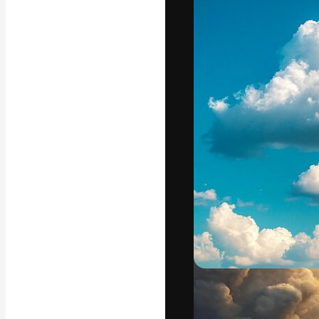
A plataforma cr
seu melhor trab
assinantes entr
agências e estú
Português
Copyright © 2010