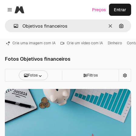
Magnific
Preços
Entrar
Close menu
Limpar
Pesqui
Crie uma imagem com IA
Crie um vídeo com IA
Dinheiro
Conta
Fotos Objetivos financeiros
Fotos
Filtros