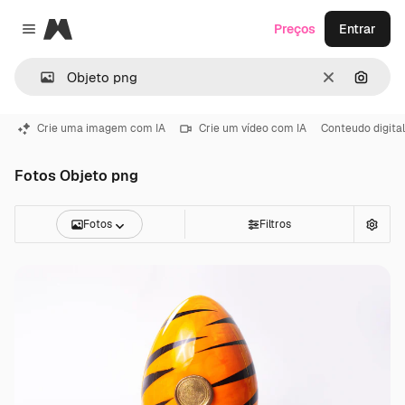
Magnific
Preços
Entrar
Close menu
Limpar
Pesqui
Crie uma imagem com IA
Crie um vídeo com IA
Conteudo digital
Fotos Objeto png
Fotos
Filtros