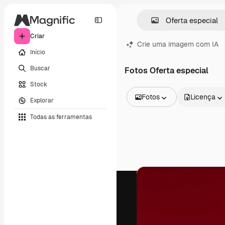
Criar
Crie uma imagem com IA
Início
Buscar
Fotos Oferta especial
Stock
Fotos
Licença
Explorar
Todas as imagens
Todas as ferramentas
Vetores
Ilustrações
Fotos
PSD
Modelos
Mockups
Vídeos
Clipes de vídeo
Animações
Modelos de vídeos
Ícones
Modelos 3D
Fontes