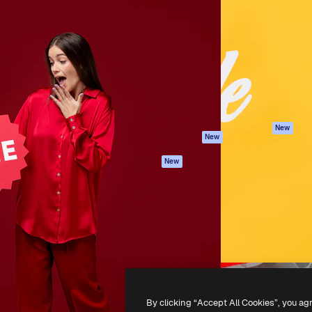
iativa para você direcionar
Spaces
Academy
alho. Mais de 1 milhão de
Assistente de IA
Documentação
e criativos, empresas,
Gerador de
Atendimento
dios.
imagens
Termos e
Gerador de vídeos
condições
Texto para voz
Política de
privacidade
Conteúdo de stock
Originais
MCP para
New
New
Claude/ChatGPT
Política de cooki
Agentes
Central de
New
confiabilidade
API
Afiliados
App móvel
Empresas
Todas as
ferramentas
-
2026
Freepik Company S.L.U.
Todos os direitos reservados
.
By clicking “Accept All Cookies”, you ag