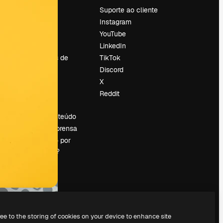
Preços
Suporte ao cliente
Sobre nós
Instagram
Reviews
YouTube
Emprego
LinkedIn
Tendências de
TikTok
pesquisa
Discord
Blog
X
Eventos
Reddit
es
Slidesgo
Vender conteúdo
Sala de imprensa
Procurando por
magnific.ai?
ree to the storing of cookies on your device to enhance site