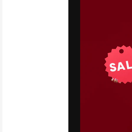
A plataforma cr
seu melhor trab
assinantes entr
agências e estú
Português
Copyright © 2010