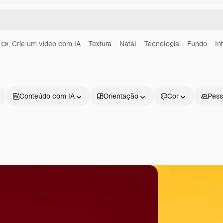
Crie um vídeo com IA
Textura
Natal
Tecnologia
Fundo
In
Conteúdo com IA
Orientação
Cor
Pess
Produtos
Começar