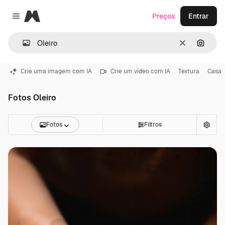
Magnific
Preços
Entrar
Close menu
Limpar
Pesqui
Crie uma imagem com IA
Crie um vídeo com IA
Textura
Casa
Fotos Oleiro
Fotos
Filtros