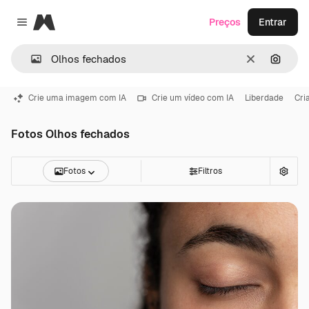
Magnific
Preços
Entrar
Close menu
Limpar
Pesqui
Crie uma imagem com IA
Crie um vídeo com IA
Liberdade
Cri
Fotos Olhos fechados
Fotos
Filtros