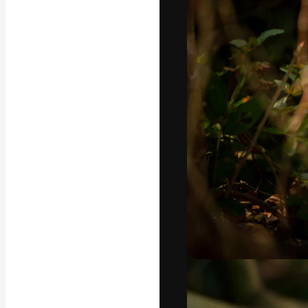
A plataforma cr
seu melhor trab
assinantes entr
agências e estú
Português
Copyright © 2010