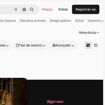
Preços
Entrar
Registrar-se
Limpar
Pesquisar por imagem
Buscar
sta tropical
Natureza animais
Design grafico
Safari
Desenho a
Relevância
oas
Tipo de arquivo
Avançado
Empresa
Siga-nos