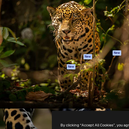
iativa para você direcionar
Spaces
Academy
alho. Mais de 1 milhão de
Assistente de IA
Documentação
e criativos, empresas,
Gerador de
Atendimento
dios.
imagens
Termos e
Gerador de vídeos
condições
Texto para voz
Política de
privacidade
Conteúdo de stock
Originais
MCP para
New
New
Claude/ChatGPT
Política de cooki
Agentes
Central de
New
confiabilidade
API
Afiliados
App móvel
Empresas
Todas as
ferramentas
-
2026
Freepik Company S.L.U.
Todos os direitos reservados
.
By clicking “Accept All Cookies”, you ag