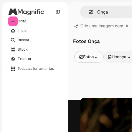
Criar
Crie uma imagem com IA
Início
Buscar
Fotos Onça
Stock
Fotos
Licença
Explorar
Todas as imagens
Todas as ferramentas
Vetores
Ilustrações
Fotos
PSD
Modelos
Mockups
Vídeos
Clipes de vídeo
Animações
Modelos de vídeos
Ícones
Modelos 3D
Fontes