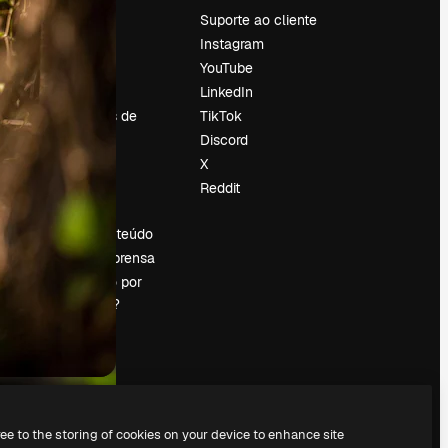
Preços
Suporte ao cliente
Sobre nós
Instagram
Reviews
YouTube
Emprego
LinkedIn
Tendências de
TikTok
pesquisa
Discord
Blog
X
Eventos
Reddit
es
Slidesgo
Vender conteúdo
Sala de imprensa
Procurando por
magnific.ai?
ree to the storing of cookies on your device to enhance site