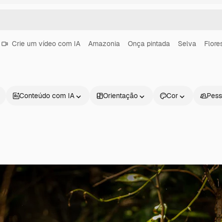
Crie um vídeo com IA
Amazonia
Onça pintada
Selva
Flore
Conteúdo com IA
Orientação
Cor
Pess
Produtos
Começar