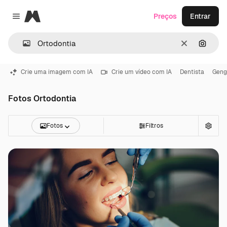
Magnific
Preços
Entrar
Close menu
Limpar
Pesqui
Crie uma imagem com IA
Crie um vídeo com IA
Dentista
Geng
Fotos Ortodontia
Fotos
Filtros