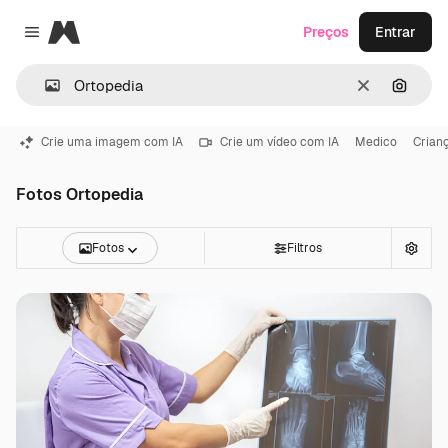
Magnific
Preços
Entrar
Close menu
Limpar
Pesqui
Crie uma imagem com IA
Crie um vídeo com IA
Medico
Crian
Fotos Ortopedia
Fotos
Filtros