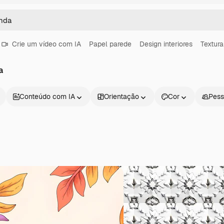
Crie um vídeo com IA
Papel parede
Design interiores
Textura
a
Conteúdo com IA
Orientação
Cor
Pess
Produtos
Começar