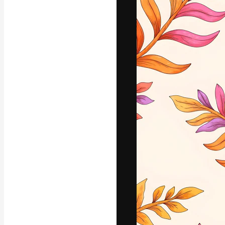
A plataforma cr
seu melhor trab
assinantes entr
agências e estú
Português
Copyright © 2010