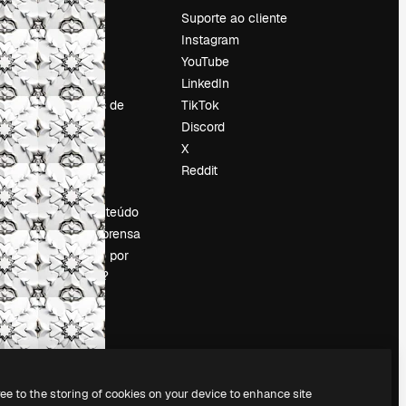
Preços
Suporte ao cliente
Sobre nós
Instagram
Reviews
YouTube
Emprego
LinkedIn
Tendências de
TikTok
pesquisa
Discord
Blog
X
Eventos
Reddit
es
Slidesgo
Vender conteúdo
Sala de imprensa
Procurando por
magnific.ai?
ree to the storing of cookies on your device to enhance site