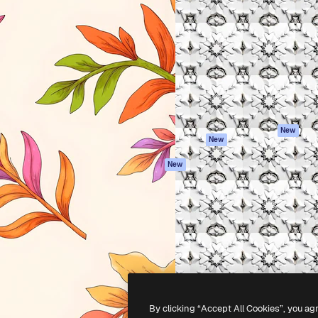
iativa para você direcionar
Spaces
Academy
alho. Mais de 1 milhão de
Assistente de IA
Documentação
e criativos, empresas,
Gerador de
Atendimento
dios.
imagens
Termos e
Gerador de vídeos
condições
Texto para voz
Política de
privacidade
Conteúdo de stock
Originais
MCP para
New
New
Claude/ChatGPT
Política de cooki
Agentes
Central de
New
confiabilidade
API
Afiliados
App móvel
Empresas
Todas as
ferramentas
-
2026
Freepik Company S.L.U.
Todos os direitos reservados
.
By clicking “Accept All Cookies”, you ag