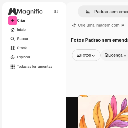
Criar
Crie uma imagem com IA
Início
Buscar
Fotos Padrao sem emend
Stock
Fotos
Licença
Explorar
Todas as imagens
Todas as ferramentas
Vetores
Ilustrações
Fotos
PSD
Modelos
Mockups
Vídeos
Clipes de vídeo
Animações
Modelos de vídeos
Ícones
Modelos 3D
Fontes