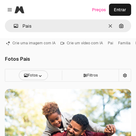
Magnific
Preços
Entrar
Close menu
Limpar
Pesqui
Crie uma imagem com IA
Crie um vídeo com IA
Pai
Familia
Fotos Pais
Fotos
Filtros