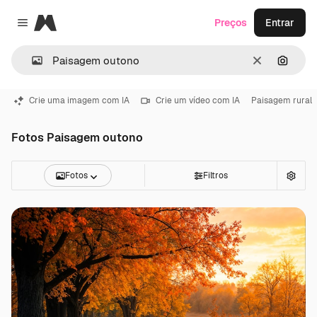
Magnific
Preços
Entrar
Close menu
Limpar
Pesqui
Crie uma imagem com IA
Crie um vídeo com IA
Paisagem rural
Fotos Paisagem outono
Fotos
Filtros