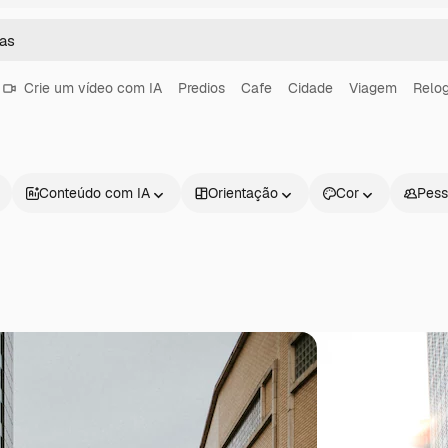
Crie um vídeo com IA
Predios
Cafe
Cidade
Viagem
Relog
Conteúdo com IA
Orientação
Cor
Pess
Produtos
Começar