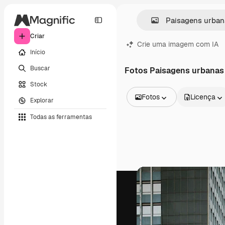
Criar
Crie uma imagem com IA
Início
Buscar
Fotos Paisagens urbanas
Stock
Fotos
Licença
Explorar
Todas as imagens
Todas as ferramentas
Vetores
Ilustrações
Fotos
PSD
Modelos
Mockups
Vídeos
Clipes de vídeo
Animações
Modelos de vídeos
Ícones
Modelos 3D
Fontes