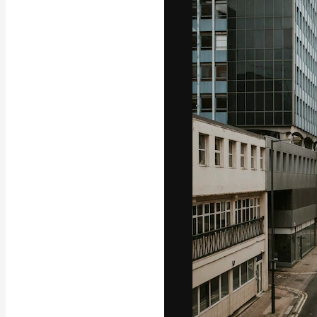
A plataforma cr
seu melhor trab
assinantes entr
agências e estú
Português
Copyright © 2010