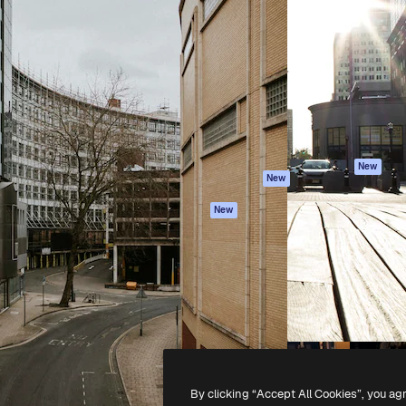
iativa para você direcionar
Spaces
Academy
alho. Mais de 1 milhão de
Assistente de IA
Documentação
e criativos, empresas,
Gerador de
Atendimento
dios.
imagens
Termos e
Gerador de vídeos
condições
Texto para voz
Política de
privacidade
Conteúdo de stock
Originais
MCP para
New
New
Claude/ChatGPT
Política de cooki
Agentes
Central de
New
confiabilidade
API
Afiliados
App móvel
Empresas
Todas as
ferramentas
-
2026
Freepik Company S.L.U.
Todos os direitos reservados
.
By clicking “Accept All Cookies”, you ag