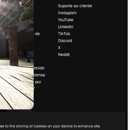
Preços
Suporte ao cliente
Sobre nós
Instagram
Reviews
YouTube
Emprego
LinkedIn
Tendências de
TikTok
pesquisa
Discord
Blog
X
Eventos
Reddit
es
Slidesgo
Vender conteúdo
Sala de imprensa
Procurando por
magnific.ai?
ree to the storing of cookies on your device to enhance site