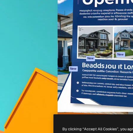
iativa para você direcionar
Spaces
Academy
alho. Mais de 1 milhão de
Assistente de IA
Documentação
e criativos, empresas,
Gerador de
Atendimento
dios.
imagens
Termos e
Gerador de vídeos
condições
Texto para voz
Política de
privacidade
Conteúdo de stock
Originais
MCP para
New
New
Claude/ChatGPT
Política de cooki
Agentes
Central de
New
confiabilidade
API
Afiliados
App móvel
Empresas
Todas as
ferramentas
-
2026
Freepik Company S.L.U.
Todos os direitos reservados
.
By clicking “Accept All Cookies”, you ag