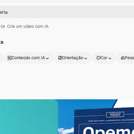
Crie um vídeo com IA
ta
Conteúdo com IA
Orientação
Cor
Pess
Produtos
Começar