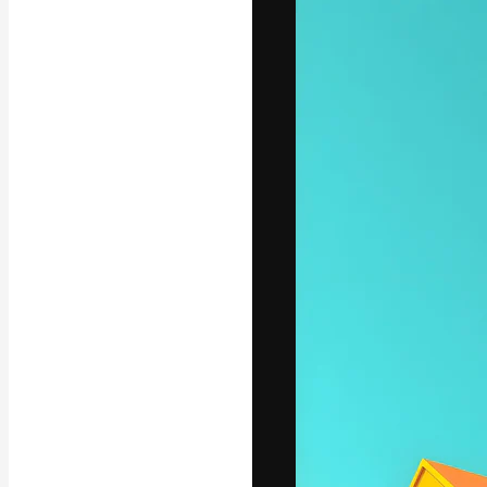
A plataforma cr
seu melhor trab
assinantes entr
agências e estú
Português
Copyright © 2010