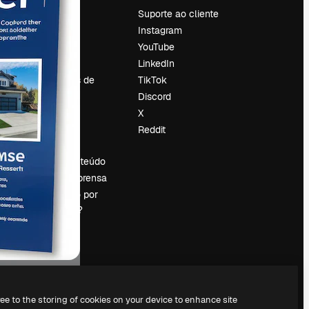
Preços
Suporte ao cliente
Sobre nós
Instagram
Reviews
YouTube
Emprego
LinkedIn
Tendências de
TikTok
pesquisa
Discord
Blog
X
Eventos
Reddit
es
Slidesgo
Vender conteúdo
Sala de imprensa
Procurando por
magnific.ai?
ree to the storing of cookies on your device to enhance site