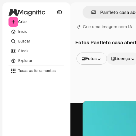
Criar
Crie uma imagem com IA
Início
Buscar
Fotos Panfleto casa aber
Stock
Fotos
Licença
Explorar
Todas as imagens
Todas as ferramentas
Vetores
Ilustrações
Fotos
PSD
Modelos
Mockups
Vídeos
Clipes de vídeo
Animações
Modelos de vídeos
Ícones
Modelos 3D
Fontes