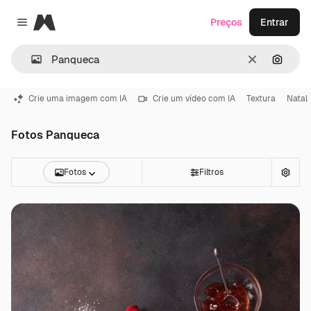
Magnific
Preços
Entrar
Close menu
Limpar
Pesqui
Crie uma imagem com IA
Crie um vídeo com IA
Textura
Natal
Fotos Panqueca
Fotos
Filtros