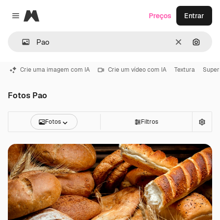
Magnific
Preços
Entrar
Close menu
Limpar
Pesqui
Crie uma imagem com IA
Crie um vídeo com IA
Textura
Supe
Fotos Pao
Fotos
Filtros