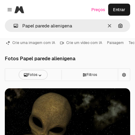
Magnific
Preços
Entrar
Close menu
Limpar
Pesqui
Crie uma imagem com IA
Crie um vídeo com IA
Paisagem
Tec
Fotos Papel parede alienigena
Fotos
Filtros