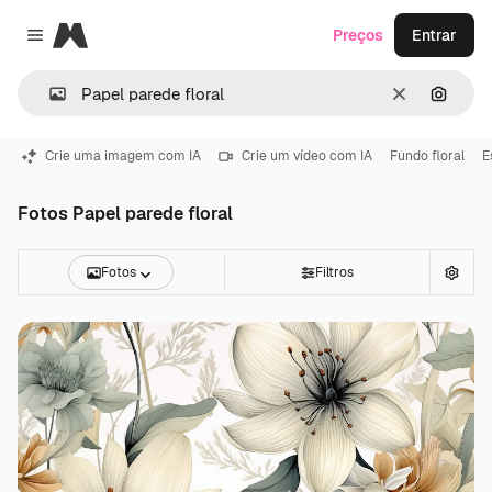
Magnific
Preços
Entrar
Close menu
Limpar
Pesqui
Crie uma imagem com IA
Crie um vídeo com IA
Fundo floral
E
Fotos Papel parede floral
Fotos
Filtros