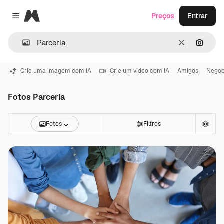
Magnific
Preços
Entrar
Close menu
Limpar
Pesqui
Crie uma imagem com IA
Crie um vídeo com IA
Amigos
Negoc
Fotos Parceria
Fotos
Filtros