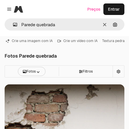
Magnific
Preços
Entrar
Close menu
Limpar
Pesqui
Crie uma imagem com IA
Crie um vídeo com IA
Textura pedra
Fotos Parede quebrada
Fotos
Filtros