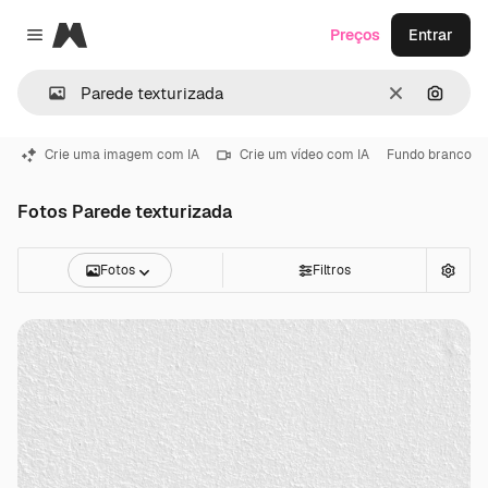
Magnific
Preços
Entrar
Close menu
Limpar
Pesqui
Crie uma imagem com IA
Crie um vídeo com IA
Fundo branco
Fotos Parede texturizada
Fotos
Filtros