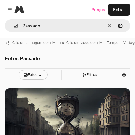
Magnific
Preços
Entrar
Close menu
Limpar
Pesqui
Crie uma imagem com IA
Crie um vídeo com IA
Tempo
Vintag
Fotos Passado
Fotos
Filtros