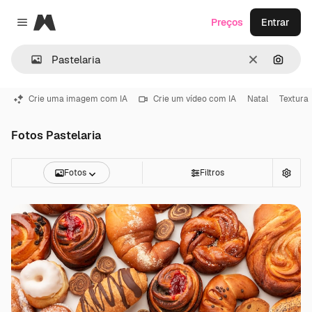
Magnific
Preços
Entrar
Close menu
Limpar
Pesqui
Crie uma imagem com IA
Crie um vídeo com IA
Natal
Textura
Fotos Pastelaria
Fotos
Filtros