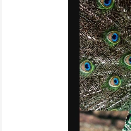
A plataforma cr
seu melhor trab
assinantes entr
agências e estú
Português
Copyright © 2010