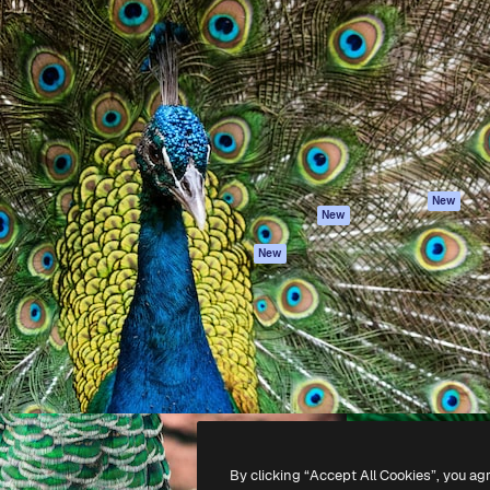
iativa para você direcionar
Spaces
Academy
alho. Mais de 1 milhão de
Assistente de IA
Documentação
e criativos, empresas,
Gerador de
Atendimento
dios.
imagens
Termos e
Gerador de vídeos
condições
Texto para voz
Política de
privacidade
Conteúdo de stock
Originais
MCP para
New
New
Claude/ChatGPT
Política de cooki
Agentes
Central de
New
confiabilidade
API
Afiliados
App móvel
Empresas
Todas as
ferramentas
-
2026
Freepik Company S.L.U.
Todos os direitos reservados
.
By clicking “Accept All Cookies”, you ag