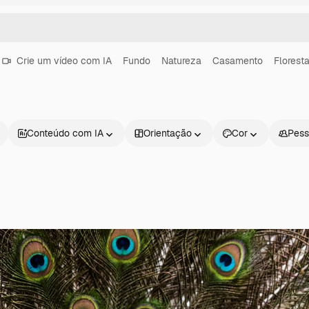
Crie um vídeo com IA
Fundo
Natureza
Casamento
Florest
Conteúdo com IA
Orientação
Cor
Pess
Produtos
Começar