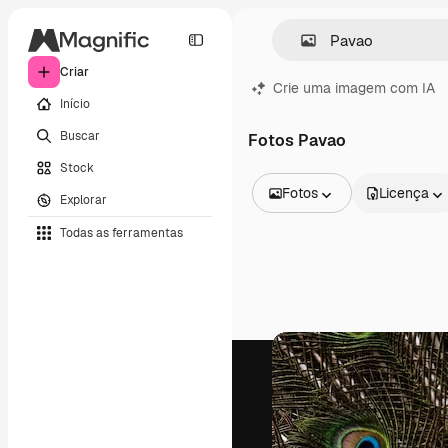
Criar
Crie uma imagem com IA
Início
Buscar
Fotos Pavao
Stock
Fotos
Licença
Explorar
Todas as imagens
Todas as ferramentas
Vetores
Ilustrações
Fotos
PSD
Modelos
Mockups
Vídeos
Clipes de vídeo
Animações
Modelos de vídeos
Ícones
Modelos 3D
Fontes