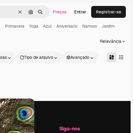
Preços
Entrar
Registrar-se
Limpar
Pesquisar por imagem
Buscar
a
Primavera
Yoga
Azul
Aniversario
Namoro
Jardim
Relevância
oas
Tipo de arquivo
Avançado
Empresa
Siga-nos