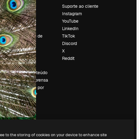
Preços
Suporte ao cliente
Sobre nós
Instagram
Reviews
YouTube
Emprego
LinkedIn
Tendências de
TikTok
pesquisa
Discord
Blog
X
Eventos
Reddit
es
Slidesgo
Vender conteúdo
Sala de imprensa
Procurando por
magnific.ai?
ree to the storing of cookies on your device to enhance site