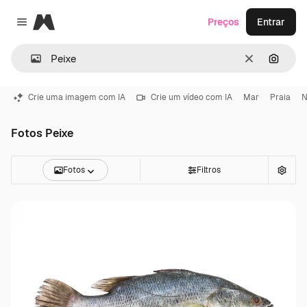
Magnific
Preços
Entrar
Close menu
Limpar
Pesqui
Crie uma imagem com IA
Crie um vídeo com IA
Mar
Praia
N
Fotos Peixe
Fotos
Filtros