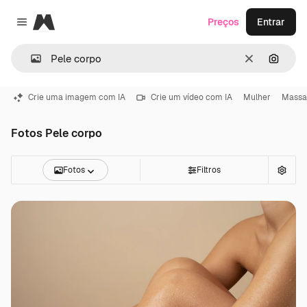
Magnific
Preços
Entrar
Close menu
Limpar
Pesqui
Crie uma imagem com IA
Crie um vídeo com IA
Mulher
Mass
Fotos Pele corpo
Fotos
Filtros