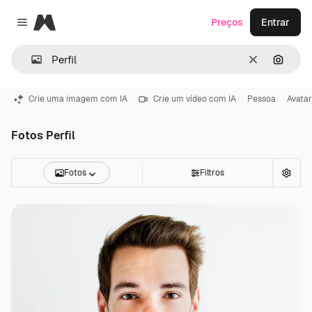
Magnific
Preços
Entrar
Close menu
Limpar
Pesqui
Crie uma imagem com IA
Crie um vídeo com IA
Pessoa
Avatar
Fotos Perfil
Fotos
Filtros