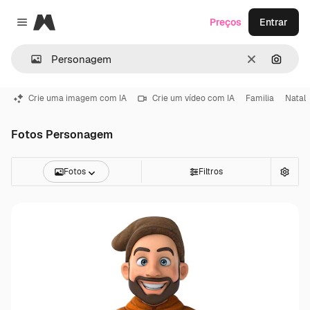
Magnific
Preços
Entrar
Close menu
Limpar
Pesqui
Crie uma imagem com IA
Crie um vídeo com IA
Familia
Natal
Fotos Personagem
Fotos
Filtros