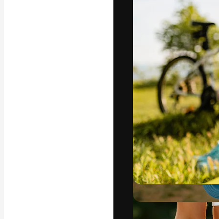
A plataforma cr
seu melhor trab
assinantes entr
agências e estú
Português
Copyright © 2010