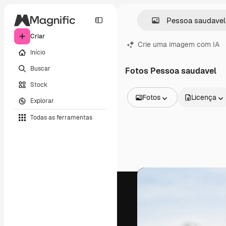
Criar
Crie uma imagem com IA
Início
Buscar
Fotos Pessoa saudavel
Stock
Fotos
Licença
Explorar
Todas as imagens
Todas as ferramentas
Vetores
Ilustrações
Fotos
PSD
Modelos
Mockups
Vídeos
Clipes de vídeo
Animações
Modelos de vídeos
Ícones
Modelos 3D
Fontes