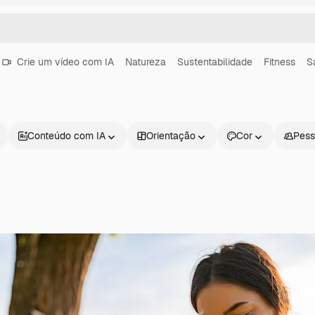
Crie um vídeo com IA
Natureza
Sustentabilidade
Fitness
S
Conteúdo com IA
Orientação
Cor
Pess
Produtos
Começar