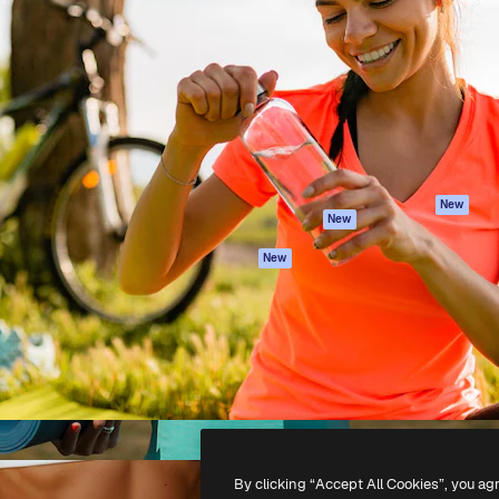
iativa para você direcionar
Spaces
Academy
alho. Mais de 1 milhão de
Assistente de IA
Documentação
e criativos, empresas,
Gerador de
Atendimento
dios.
imagens
Termos e
Gerador de vídeos
condições
Texto para voz
Política de
privacidade
Conteúdo de stock
Originais
MCP para
New
New
Claude/ChatGPT
Política de cooki
Agentes
Central de
New
confiabilidade
API
Afiliados
App móvel
Empresas
Todas as
ferramentas
-
2026
Freepik Company S.L.U.
Todos os direitos reservados
.
By clicking “Accept All Cookies”, you ag