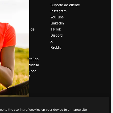
Preços
Suporte ao cliente
Sobre nós
Instagram
Reviews
YouTube
Emprego
LinkedIn
Tendências de
TikTok
pesquisa
Discord
Blog
X
Eventos
Reddit
es
Slidesgo
Vender conteúdo
Sala de imprensa
Procurando por
magnific.ai?
ree to the storing of cookies on your device to enhance site