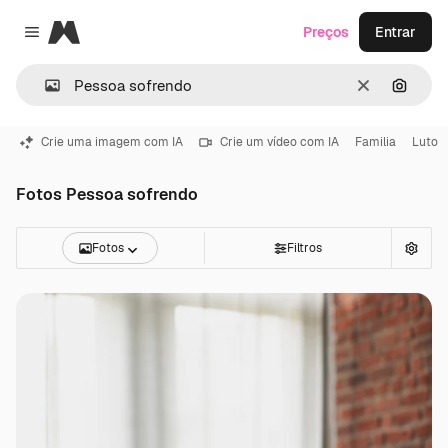
Magnific
Preços
Entrar
Close menu
Limpar
Pesqui
Crie uma imagem com IA
Crie um vídeo com IA
Familia
Luto
Fotos Pessoa sofrendo
Fotos
Filtros