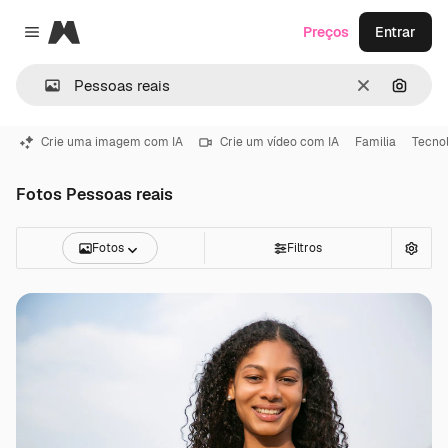
Magnific
Preços
Entrar
Close menu
Limpar
Pesqui
Crie uma imagem com IA
Crie um vídeo com IA
Familia
Tecno
Fotos Pessoas reais
Fotos
Filtros