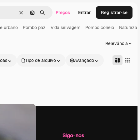
Preços
Entrar
Registrar-se
Limpar
Pesquisar por imagem
Buscar
e urbano
Pombo paz
Vida selvagem
Pombo correio
Natureza 
Relevância
oas
Tipo de arquivo
Avançado
Empresa
Siga-nos