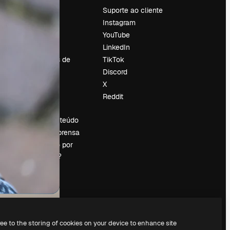
Preços
Suporte ao cliente
Sobre nós
Instagram
Reviews
YouTube
Emprego
LinkedIn
Tendências de
TikTok
pesquisa
Discord
Blog
X
Eventos
Reddit
es
Slidesgo
Vender conteúdo
Sala de imprensa
Procurando por
magnific.ai?
ree to the storing of cookies on your device to enhance site