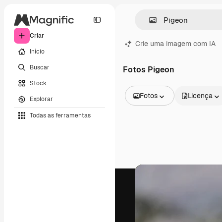
Criar
Crie uma imagem com IA
Início
Buscar
Fotos Pigeon
Stock
Fotos
Licença
Explorar
Todas as imagens
Todas as ferramentas
Vetores
Ilustrações
Fotos
PSD
Modelos
Mockups
Vídeos
Clipes de vídeo
Animações
Modelos de vídeos
Ícones
Modelos 3D
Fontes