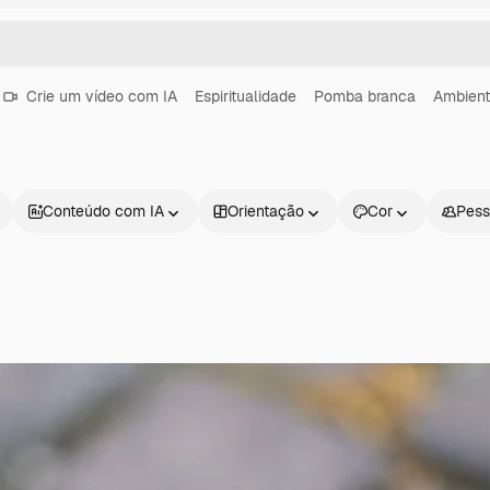
Crie um vídeo com IA
Espiritualidade
Pomba branca
Ambient
Conteúdo com IA
Orientação
Cor
Pess
Produtos
Começar