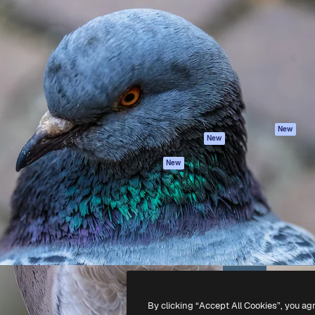
iativa para você direcionar
Spaces
Academy
alho. Mais de 1 milhão de
Assistente de IA
Documentação
e criativos, empresas,
Gerador de
Atendimento
dios.
imagens
Termos e
Gerador de vídeos
condições
Texto para voz
Política de
privacidade
Conteúdo de stock
Originais
MCP para
New
New
Claude/ChatGPT
Política de cooki
Agentes
Central de
New
confiabilidade
API
Afiliados
App móvel
Empresas
Todas as
ferramentas
-
2026
Freepik Company S.L.U.
Todos os direitos reservados
.
By clicking “Accept All Cookies”, you ag