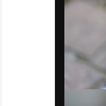
A plataforma cr
seu melhor trab
assinantes entr
agências e estú
Português
Copyright © 2010