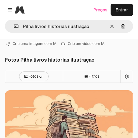
Magnific
Preços
Entrar
Close menu
Limpar
Pesqui
Crie uma imagem com IA
Crie um vídeo com IA
Fotos Pilha livros historias ilustraçao
Fotos
Filtros