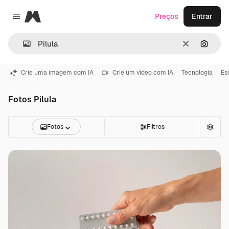
Magnific
Preços
Entrar
Close menu
Limpar
Pesqui
Crie uma imagem com IA
Crie um vídeo com IA
Tecnologia
Es
Fotos Pilula
Fotos
Filtros