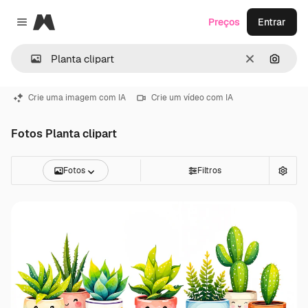
Magnific
Preços
Entrar
Close menu
Limpar
Pesqui
Crie uma imagem com IA
Crie um vídeo com IA
Fotos Planta clipart
Fotos
Filtros