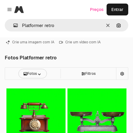
Magnific
Preços
Entrar
Close menu
Limpar
Pesqui
Crie uma imagem com IA
Crie um vídeo com IA
Fotos Platformer retro
Fotos
Filtros