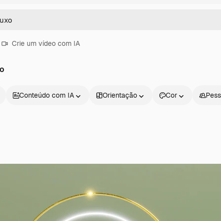
Crie um vídeo com IA
xo
Conteúdo com IA
Orientação
Cor
Pess
Produtos
Começar