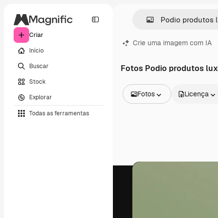
Criar
Crie uma imagem com IA
Início
Buscar
Fotos Podio produtos lu
Stock
Fotos
Licença
Explorar
Todas as imagens
Todas as ferramentas
Vetores
Ilustrações
Fotos
PSD
Modelos
Mockups
Vídeos
Clipes de vídeo
Animações
Modelos de vídeos
Ícones
Modelos 3D
Fontes