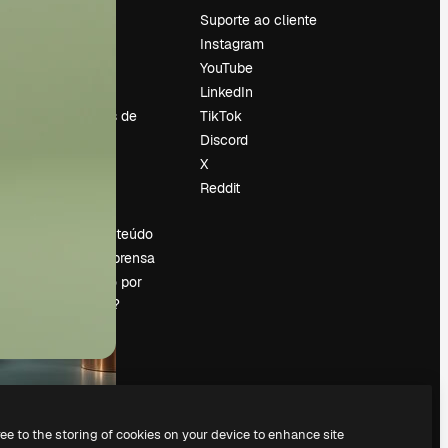
Preços
Suporte ao cliente
Sobre nós
Instagram
Reviews
YouTube
Emprego
LinkedIn
Tendências de
TikTok
pesquisa
Discord
Blog
X
Eventos
Reddit
es
Slidesgo
Vender conteúdo
Sala de imprensa
Procurando por
magnific.ai?
ree to the storing of cookies on your device to enhance site