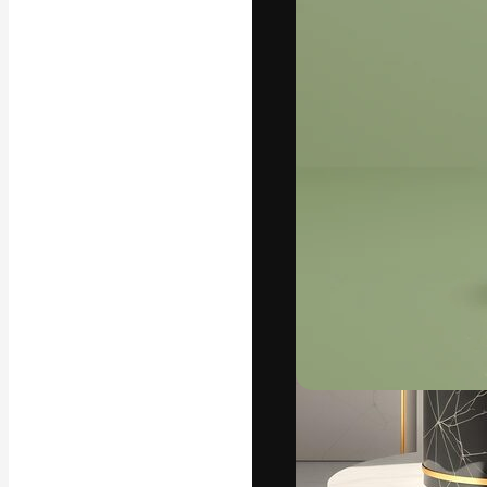
A plataforma cr
seu melhor trab
assinantes entr
agências e estú
Português
Copyright © 2010