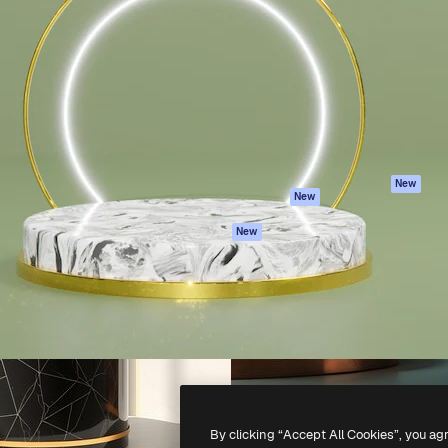
iativa para você direcionar
Spaces
Academy
alho. Mais de 1 milhão de
Assistente de IA
Documentação
e criativos, empresas,
Gerador de
Atendimento
dios.
imagens
Termos e
Gerador de vídeos
condições
Texto para voz
Política de
privacidade
Conteúdo de stock
Originais
MCP para
New
New
Claude/ChatGPT
Política de cooki
Agentes
Central de
New
confiabilidade
API
Afiliados
App móvel
Empresas
Todas as
ferramentas
-
2026
Freepik Company S.L.U.
Todos os direitos reservados
.
By clicking “Accept All Cookies”, you ag