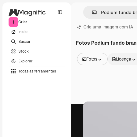
Criar
Crie uma imagem com IA
Início
Buscar
Fotos Podium fundo bra
Stock
Fotos
Licença
Explorar
Todas as imagens
Todas as ferramentas
Vetores
Ilustrações
Fotos
PSD
Modelos
Mockups
Vídeos
Clipes de vídeo
Animações
Modelos de vídeos
Ícones
Modelos 3D
Fontes