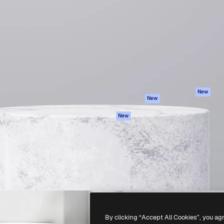
iativa para você direcionar
Spaces
Academy
alho. Mais de 1 milhão de
Assistente de IA
Documentação
e criativos, empresas,
Gerador de
Atendimento
dios.
imagens
Termos e
Gerador de vídeos
condições
Texto para voz
Política de
privacidade
Conteúdo de stock
Originais
MCP para
New
New
Claude/ChatGPT
Política de cooki
Agentes
Central de
New
confiabilidade
API
Afiliados
App móvel
Empresas
Todas as
ferramentas
-
2026
Freepik Company S.L.U.
Todos os direitos reservados
.
By clicking “Accept All Cookies”, you ag