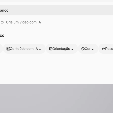
Crie um vídeo com IA
nco
Conteúdo com IA
Orientação
Cor
Pess
Produtos
Começar