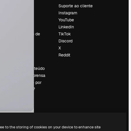
Preços
Suporte ao cliente
Sobre nós
Instagram
Reviews
YouTube
Emprego
LinkedIn
Tendências de
TikTok
pesquisa
Discord
Blog
X
Eventos
Reddit
es
Slidesgo
Vender conteúdo
Sala de imprensa
Procurando por
magnific.ai?
ree to the storing of cookies on your device to enhance site