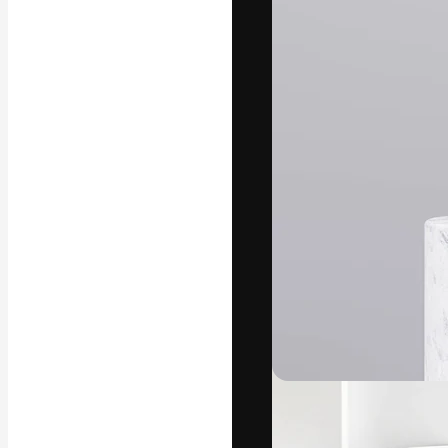
A plataforma cr
seu melhor trab
assinantes entr
agências e estú
Português
Copyright © 2010