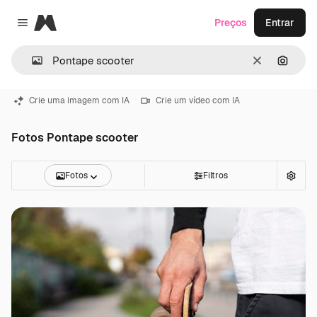
Magnific
Preços
Entrar
Close menu
Limpar
Pesqui
Crie uma imagem com IA
Crie um vídeo com IA
Fotos Pontape scooter
Fotos
Filtros