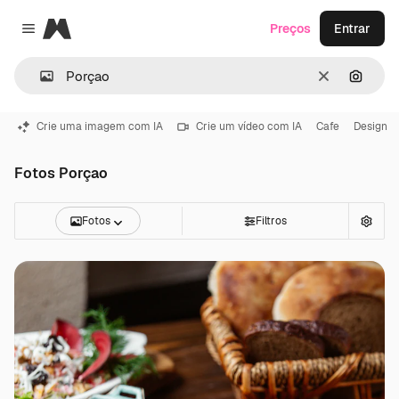
Magnific
Preços
Entrar
Close menu
Limpar
Pesqui
Crie uma imagem com IA
Crie um vídeo com IA
Cafe
Design
Fotos Porçao
Fotos
Filtros